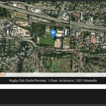
|
Tiles © Esri — Source: Esri, i-cubed, USDA, USGS, AEX, GeoEye, Getmappi
flet
Rugby Club Stade Phocéen, 1 Chem. du Mouton, 13011 Marseille