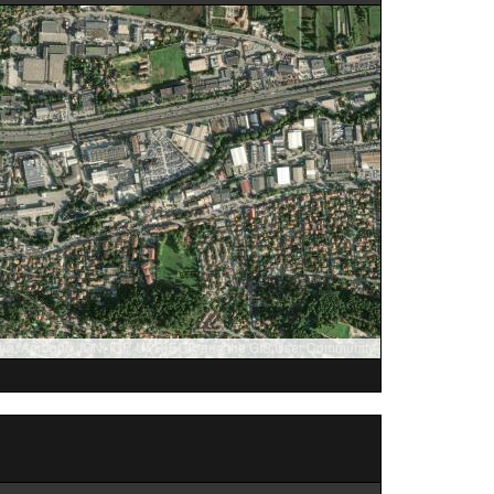
ng, Aerogrid, IGN, IGP, UPR-EGP, and the GIS User Community