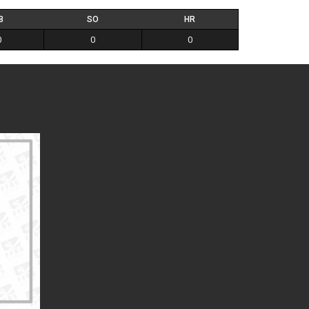
B
SO
HR
0
0
0