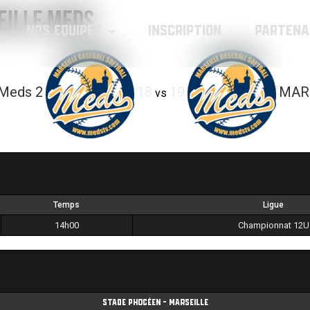
EILLE Meds
NOS EQUIPES
INSCRIPTION
PARTENA
Meds 2
18
19
MAR
vs
Temps
Ligue
14h00
Championnat 12U
Stade Phocéen - Marseille