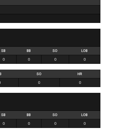
SB
BB
SO
LOB
0
0
0
0
B
SO
HR
0
0
0
SB
BB
SO
LOB
0
0
0
0