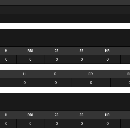
H
RBI
2B
3B
HR
0
0
0
0
0
H
R
ER
B
0
0
0
H
RBI
2B
3B
HR
0
0
0
0
0