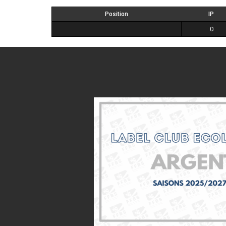
Position
IP
0