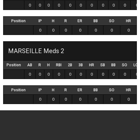
0
0
0
0
0
0
0
0
0
0
0
Position
IP
H
R
ER
BB
SO
HR
0
0
0
0
0
0
0
MARSEILLE Meds 2
Position
AB
R
H
RBI
2B
3B
HR
SB
BB
SO
LO
0
0
0
0
0
0
0
0
0
0
0
Position
IP
H
R
ER
BB
SO
HR
0
0
0
0
0
0
0