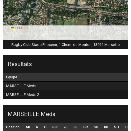
|
Tiles © Esri — Source: Esri, i-cubed, USDA, USGS, AEX,
Leaflet
GeoEye, Getmapping, Aerogrid, IGN, IGP, UPR-EGP, and the GIS User
Community
Rugby Club Stade Phocéen, 1 Chem. du Mouton, 13011 Marseille
Résultats
Équipe
MARSEILLE Meds
MARSEILLE Meds 2
MARSEILLE Meds
Position
AB
R
H
RBI
2B
3B
HR
SB
BB
SO
LO