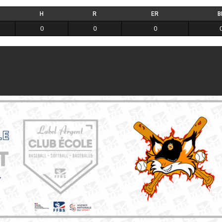
H
R
ER
B
0
0
0