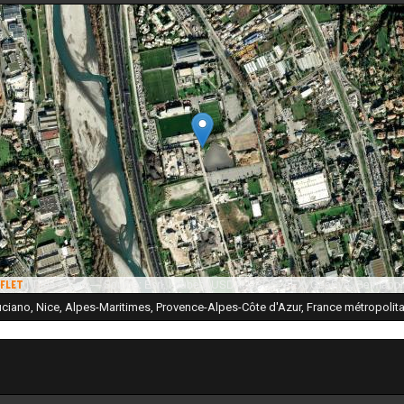
|
Tiles © Esri — Source: Esri, i-cubed, USDA, USGS, AEX, GeoEye, Getmappi
flet
ciano, Nice, Alpes-Maritimes, Provence-Alpes-Côte d'Azur, France métropolita