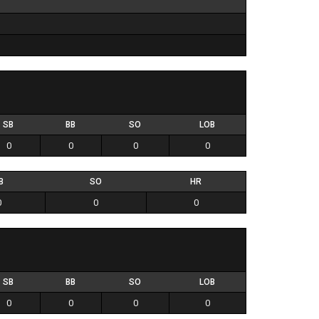
SB
BB
SO
LOB
0
0
0
0
B
SO
HR
0
0
0
SB
BB
SO
LOB
0
0
0
0