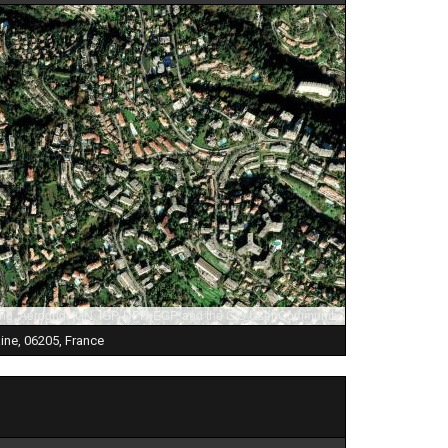
ng, Aerogrid, IGN, IGP, UPR-EGP, and the GIS User Community
ine, 06205, France