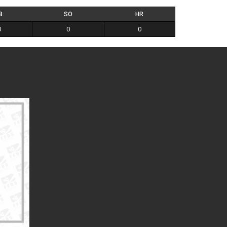
B
SO
HR
0
0
0