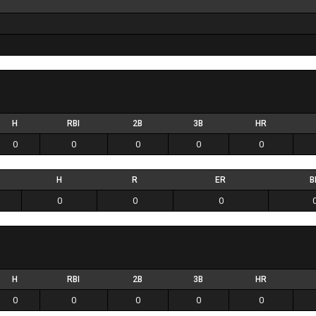
H
RBI
2B
3B
HR
0
0
0
0
0
H
R
ER
B
0
0
0
H
RBI
2B
3B
HR
0
0
0
0
0