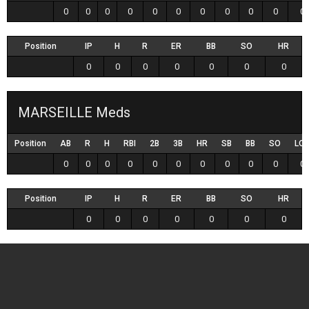
0
0
0
0
0
0
0
0
0
0
0
Position
IP
H
R
ER
BB
SO
HR
0
0
0
0
0
0
0
MARSEILLE Meds
Position
AB
R
H
RBI
2B
3B
HR
SB
BB
SO
LO
0
0
0
0
0
0
0
0
0
0
0
Position
IP
H
R
ER
BB
SO
HR
0
0
0
0
0
0
0