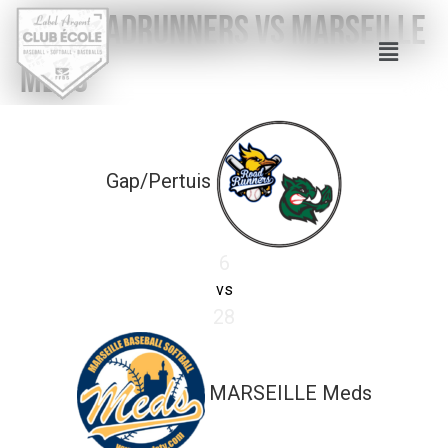
GAP Roadrunners vs MARSEILLE
Meds
Gap/Pertuis
6
vs
28
MARSEILLE Meds