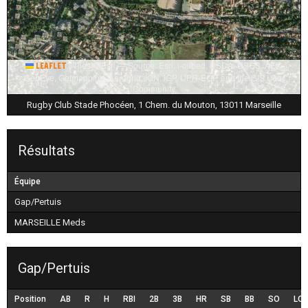
|
Tiles © Esri — Source: Esri, i-cubed, USDA, USGS, AEX,
Leaflet
GeoEye, Getmapping, Aerogrid, IGN, IGP, UPR-EGP, and the GIS User
Community
Rugby Club Stade Phocéen, 1 Chem. du Mouton, 13011 Marseille
Résultats
Équipe
Gap/Pertuis
MARSEILLE Meds
Gap/Pertuis
Position
AB
R
H
RBI
2B
3B
HR
SB
BB
SO
LO