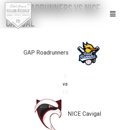
GAP Roadrunners vs NICE
Cavigal
GAP Roadrunners
5
vs
10
NICE Cavigal