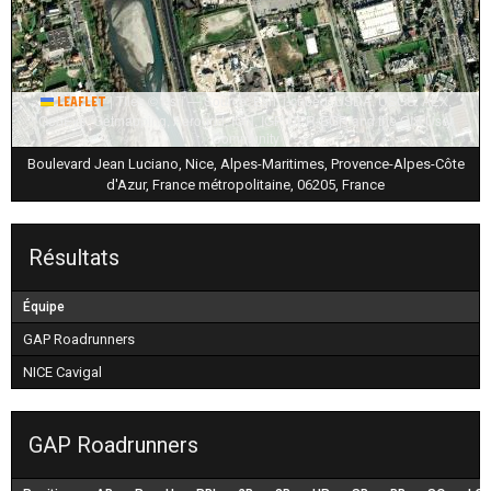
|
Tiles © Esri — Source: Esri, i-cubed, USDA, USGS, AEX,
Leaflet
GeoEye, Getmapping, Aerogrid, IGN, IGP, UPR-EGP, and the GIS User
Community
Boulevard Jean Luciano, Nice, Alpes-Maritimes, Provence-Alpes-Côte
d'Azur, France métropolitaine, 06205, France
Résultats
Équipe
GAP Roadrunners
NICE Cavigal
GAP Roadrunners