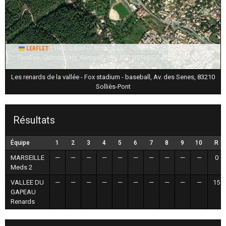
|
Tiles © Esri — Source: Esri, i-cubed, USDA, USGS, AEX,
Leaflet
GeoEye, Getmapping, Aerogrid, IGN, IGP, UPR-EGP, and the GIS User
Community
Les renards de la vallée - Fox stadium - baseball, Av. des Senes, 83210
Solliès-Pont
Résultats
Équipe
1
2
3
4
5
6
7
8
9
10
R
MARSEILLE
—
—
—
—
—
—
—
—
—
—
0
Meds 2
VALLEE DU
—
—
—
—
—
—
—
—
—
—
15
GAPEAU
Renards