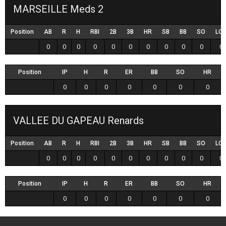
MARSEILLE Meds 2
Position
AB
R
H
RBI
2B
3B
HR
SB
BB
SO
LO
0
0
0
0
0
0
0
0
0
0
0
Position
IP
H
R
ER
BB
SO
HR
0
0
0
0
0
0
0
VALLEE DU GAPEAU Renards
Position
AB
R
H
RBI
2B
3B
HR
SB
BB
SO
LO
0
0
0
0
0
0
0
0
0
0
0
Position
IP
H
R
ER
BB
SO
HR
0
0
0
0
0
0
0