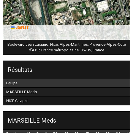
|
Tiles © Esri — Source: Esri, i-cubed, USDA, USGS, AEX,
Leaflet
GeoEye, Getmapping, Aerogrid, IGN, IGP, UPR-EGP, and the GIS User
Community
Boulevard Jean Luciano, Nice, Alpes-Maritimes, Provence-Alpes-Côte
d'Azur, France métropolitaine, 06205, France
Résultats
Équipe
MARSEILLE Meds
NICE Cavigal
MARSEILLE Meds