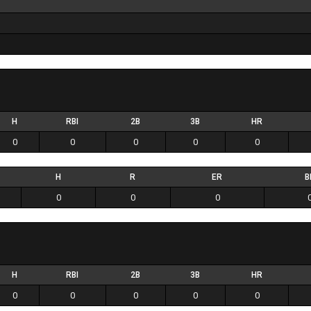
H
RBI
2B
3B
HR
0
0
0
0
0
H
R
ER
B
0
0
0
H
RBI
2B
3B
HR
0
0
0
0
0