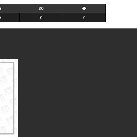
B
SO
HR
0
0
0