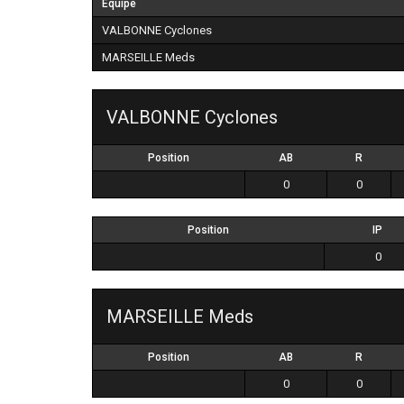
Équipe
VALBONNE Cyclones
MARSEILLE Meds
VALBONNE Cyclones
Position
AB
R
0
0
Position
IP
0
MARSEILLE Meds
Position
AB
R
0
0