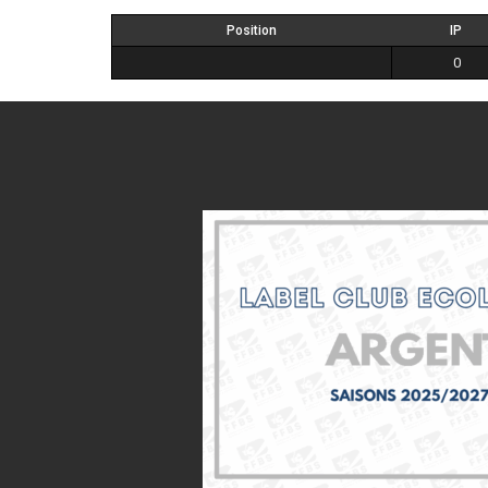
Position
IP
0