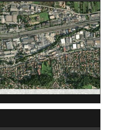
ng, Aerogrid, IGN, IGP, UPR-EGP, and the GIS User Community