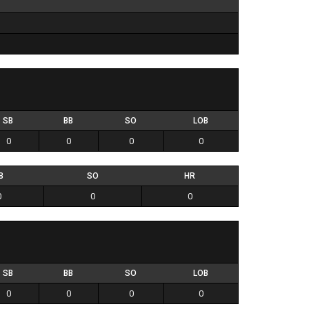
SB
BB
SO
LOB
0
0
0
0
B
SO
HR
0
0
0
SB
BB
SO
LOB
0
0
0
0