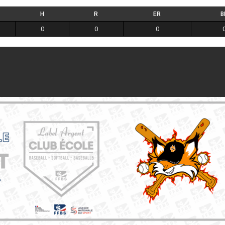
H
R
ER
B
0
0
0