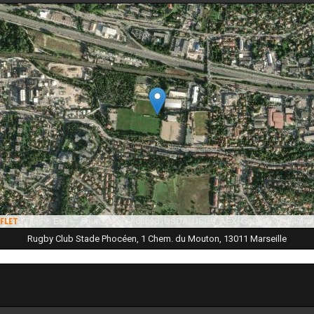
|
Tiles © Esri — Source: Esri, i-cubed, USDA, USGS, AEX, GeoEye, Getmappi
flet
Rugby Club Stade Phocéen, 1 Chem. du Mouton, 13011 Marseille