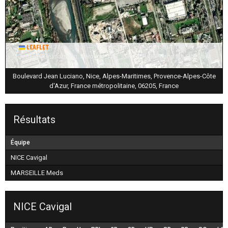
|
Tiles © Esri — Source: Esri, i-cubed, USDA, USGS, AEX,
Leaflet
GeoEye, Getmapping, Aerogrid, IGN, IGP, UPR-EGP, and the GIS User
Community
Boulevard Jean Luciano, Nice, Alpes-Maritimes, Provence-Alpes-Côte
d'Azur, France métropolitaine, 06205, France
Résultats
Équipe
NICE Cavigal
MARSEILLE Meds
NICE Cavigal