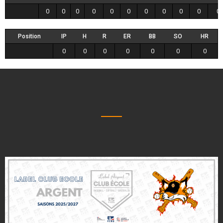
0
0
0
0
0
0
0
0
0
0
0
Position
IP
H
R
ER
BB
SO
HR
0
0
0
0
0
0
0