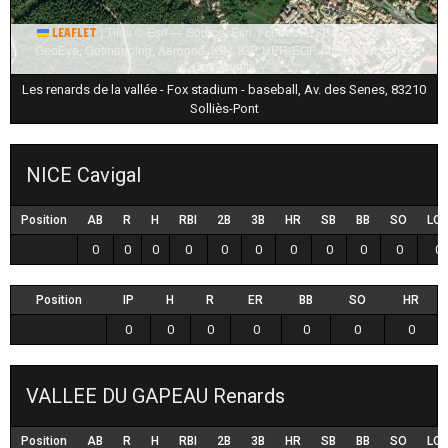
|
Tiles © Esri — Source: Esri, i-cubed, USDA, USGS, AEX,
Leaflet
GeoEye, Getmapping, Aerogrid, IGN, IGP, UPR-EGP, and the GIS User
Community
Les renards de la vallée - Fox stadium - baseball, Av. des Senes, 83210
Solliès-Pont
NICE Cavigal
Position
AB
R
H
RBI
2B
3B
HR
SB
BB
SO
LO
0
0
0
0
0
0
0
0
0
0
0
Position
IP
H
R
ER
BB
SO
HR
0
0
0
0
0
0
0
VALLEE DU GAPEAU Renards
Position
AB
R
H
RBI
2B
3B
HR
SB
BB
SO
LO