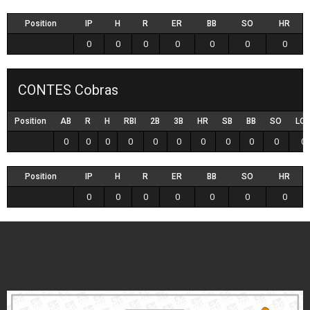
Position
IP
H
R
ER
BB
SO
HR
0
0
0
0
0
0
0
CONTES Cobras
Position
AB
R
H
RBI
2B
3B
HR
SB
BB
SO
LO
0
0
0
0
0
0
0
0
0
0
0
Position
IP
H
R
ER
BB
SO
HR
0
0
0
0
0
0
0