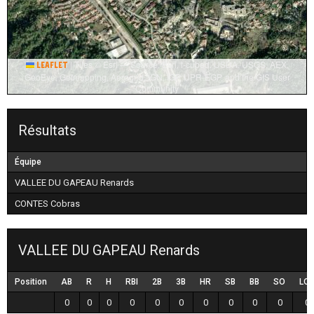
|
Tiles © Esri — Source: Esri, i-cubed, USDA, USGS, AEX,
Leaflet
GeoEye, Getmapping, Aerogrid, IGN, IGP, UPR-EGP, and the GIS User
Community
Résultats
Équipe
VALLEE DU GAPEAU Renards
CONTES Cobras
VALLEE DU GAPEAU Renards
Position
AB
R
H
RBI
2B
3B
HR
SB
BB
SO
LO
0
0
0
0
0
0
0
0
0
0
0