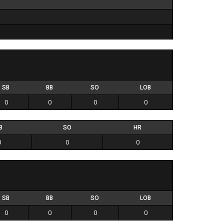
SB
BB
SO
LOB
0
0
0
0
B
SO
HR
0
0
0
SB
BB
SO
LOB
0
0
0
0