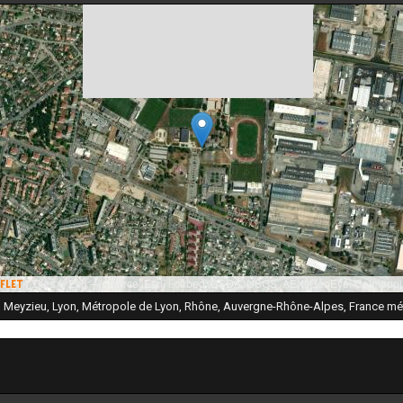
|
Tiles © Esri — Source: Esri, i-cubed, USDA, USGS, AEX, GeoEye, Getmappi
flet
, Meyzieu, Lyon, Métropole de Lyon, Rhône, Auvergne-Rhône-Alpes, France mét