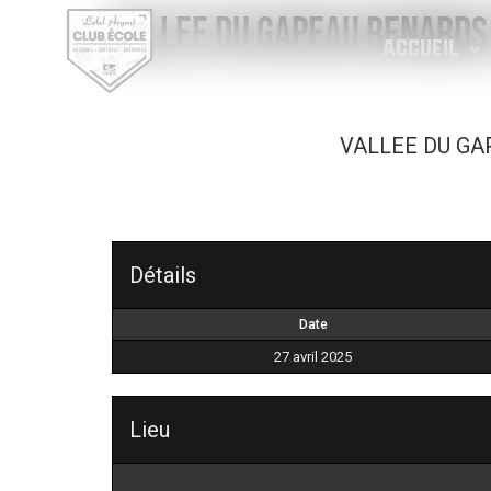
VALLEE DU GAPEAU Renards
ACCUEIL
VALLEE DU GA
Détails
Date
27 avril 2025
Lieu