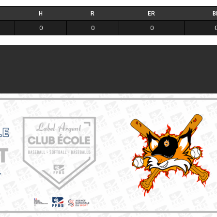
H
R
ER
B
0
0
0