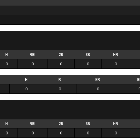
H
RBI
2B
3B
HR
0
0
0
0
0
H
R
ER
B
0
0
0
H
RBI
2B
3B
HR
0
0
0
0
0