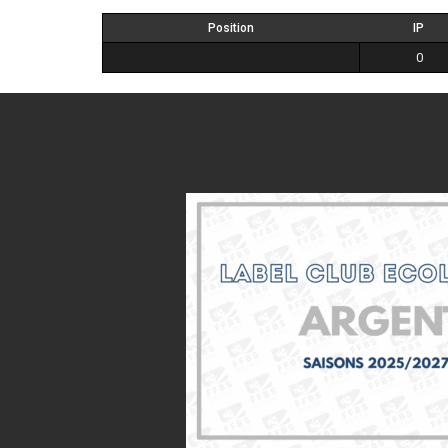
Position
IP
0