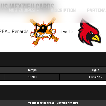
 vs MEYZIEU Cards
NOS EQUIPES
INSCRIPTION
PARTENA
PEAU Renards
3
13
vs
Temps
Ligue
11h00
Division 2
Terrain de Baseball Meyzieu Decines