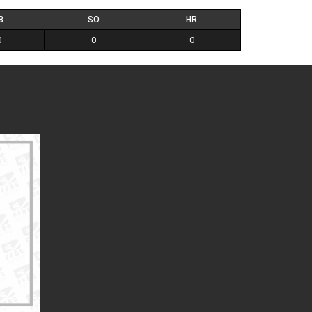
B
SO
HR
0
0
0