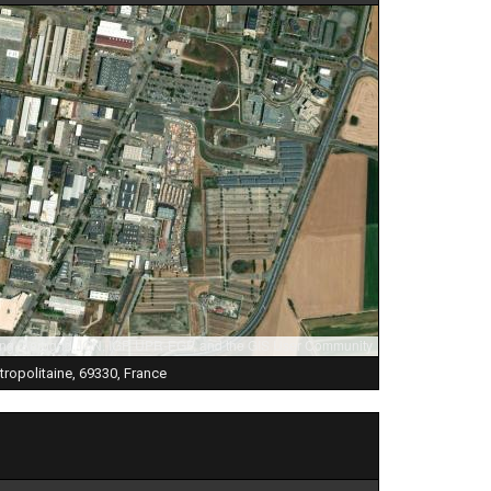
ng, Aerogrid, IGN, IGP, UPR-EGP, and the GIS User Community
ropolitaine, 69330, France