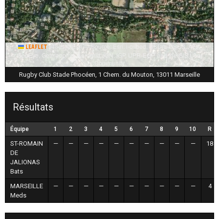
|
Tiles © Esri — Source: Esri, i-cubed, USDA, USGS, AEX,
Leaflet
GeoEye, Getmapping, Aerogrid, IGN, IGP, UPR-EGP, and the GIS User
Community
Rugby Club Stade Phocéen, 1 Chem. du Mouton, 13011 Marseille
Résultats
Équipe
1
2
3
4
5
6
7
8
9
10
R
ST-ROMAIN
—
—
—
—
—
—
—
—
—
—
18
DE
JALIONAS
Bats
MARSEILLE
—
—
—
—
—
—
—
—
—
—
4
Meds