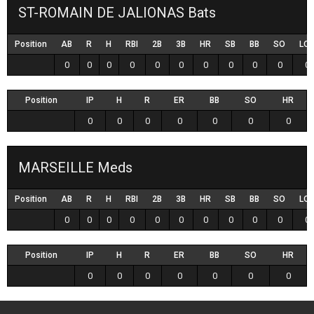
ST-ROMAIN DE JALIONAS Bats
Position
AB
R
H
RBI
2B
3B
HR
SB
BB
SO
LO
0
0
0
0
0
0
0
0
0
0
0
Position
IP
H
R
ER
BB
SO
HR
0
0
0
0
0
0
0
MARSEILLE Meds
Position
AB
R
H
RBI
2B
3B
HR
SB
BB
SO
LO
0
0
0
0
0
0
0
0
0
0
0
Position
IP
H
R
ER
BB
SO
HR
0
0
0
0
0
0
0