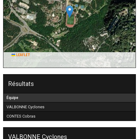
|
Tiles © Esri — Source: Esri, i-cubed, USDA, USGS, AEX,
Leaflet
GeoEye, Getmapping, Aerogrid, IGN, IGP, UPR-EGP, and the GIS User
Community
Résultats
Équipe
VALBONNE Cyclones
CONTES Cobras
VALBONNE Cyclones