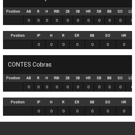
Position
AB
R
H
RBI
2B
3B
HR
SB
BB
SO
LO
0
0
0
0
0
0
0
0
0
0
0
Position
IP
H
R
ER
BB
SO
HR
0
0
0
0
0
0
0
CONTES Cobras
Position
AB
R
H
RBI
2B
3B
HR
SB
BB
SO
LO
0
0
0
0
0
0
0
0
0
0
0
Position
IP
H
R
ER
BB
SO
HR
0
0
0
0
0
0
0