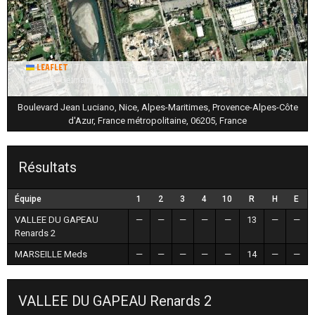
|
Tiles © Esri — Source: Esri, i-cubed, USDA, USGS, AEX,
Leaflet
GeoEye, Getmapping, Aerogrid, IGN, IGP, UPR-EGP, and the GIS User
Community
Boulevard Jean Luciano, Nice, Alpes-Maritimes, Provence-Alpes-Côte
d'Azur, France métropolitaine, 06205, France
Résultats
Équipe
1
2
3
4
10
R
H
E
VALLEE DU GAPEAU
—
—
—
—
—
13
—
—
Renards 2
MARSEILLE Meds
—
—
—
—
—
14
—
—
VALLEE DU GAPEAU Renards 2