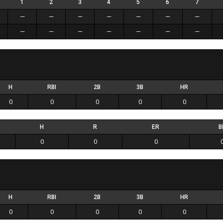
1
2
3
4
5
6
7
—
—
—
—
—
—
—
—
—
—
—
—
—
—
H
RBI
2B
3B
HR
0
0
0
0
0
H
R
ER
B
0
0
0
H
RBI
2B
3B
HR
0
0
0
0
0