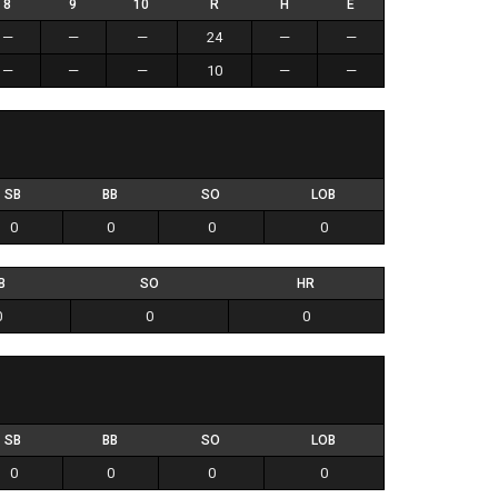
8
9
10
R
H
E
—
—
—
24
—
—
—
—
—
10
—
—
SB
BB
SO
LOB
0
0
0
0
B
SO
HR
0
0
0
SB
BB
SO
LOB
0
0
0
0