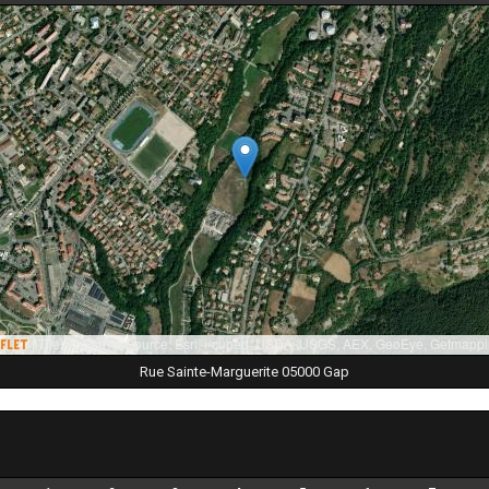
|
Tiles © Esri — Source: Esri, i-cubed, USDA, USGS, AEX, GeoEye, Getmappi
flet
Rue Sainte-Marguerite 05000 Gap