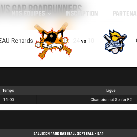
 vs GAP Roadrunners
NOS EQUIPES
INSCRIPTION
PARTENA
EAU Renards
24
10
vs
Temps
Ligue
14h00
Championnat Senior R2
Galleron park baseball softball - Gap