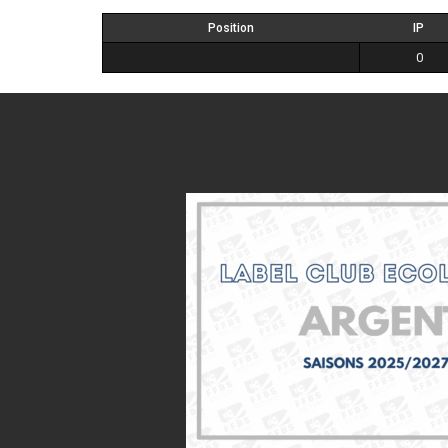
Position
IP
0