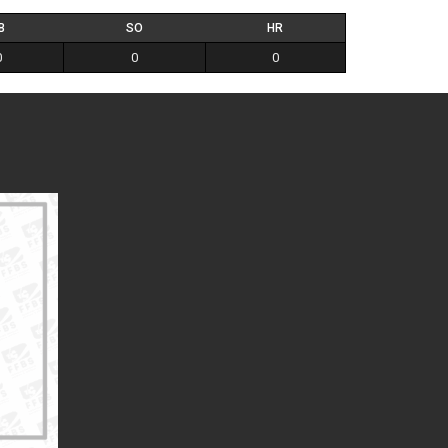
B
SO
HR
0
0
0