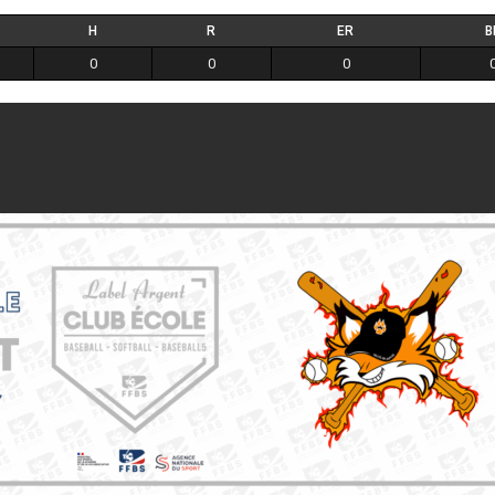
H
R
ER
B
0
0
0