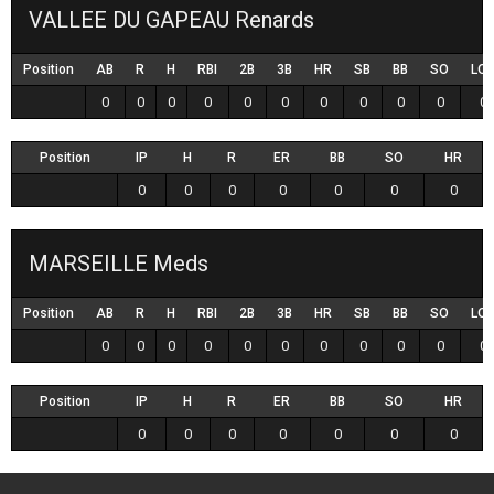
VALLEE DU GAPEAU Renards
Position
AB
R
H
RBI
2B
3B
HR
SB
BB
SO
LO
0
0
0
0
0
0
0
0
0
0
0
Position
IP
H
R
ER
BB
SO
HR
0
0
0
0
0
0
0
MARSEILLE Meds
Position
AB
R
H
RBI
2B
3B
HR
SB
BB
SO
LO
0
0
0
0
0
0
0
0
0
0
0
Position
IP
H
R
ER
BB
SO
HR
0
0
0
0
0
0
0