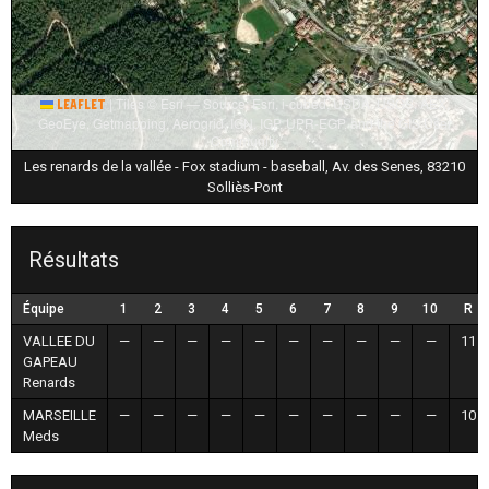
|
Tiles © Esri — Source: Esri, i-cubed, USDA, USGS, AEX,
Leaflet
GeoEye, Getmapping, Aerogrid, IGN, IGP, UPR-EGP, and the GIS User
Community
Les renards de la vallée - Fox stadium - baseball, Av. des Senes, 83210
Solliès-Pont
Résultats
Équipe
1
2
3
4
5
6
7
8
9
10
R
VALLEE DU
—
—
—
—
—
—
—
—
—
—
11
GAPEAU
Renards
MARSEILLE
—
—
—
—
—
—
—
—
—
—
10
Meds