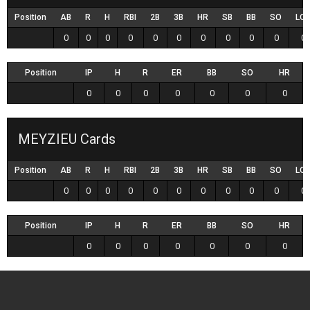
Position
AB
R
H
RBI
2B
3B
HR
SB
BB
SO
LO
0
0
0
0
0
0
0
0
0
0
0
Position
IP
H
R
ER
BB
SO
HR
0
0
0
0
0
0
0
MEYZIEU Cards
Position
AB
R
H
RBI
2B
3B
HR
SB
BB
SO
LO
0
0
0
0
0
0
0
0
0
0
0
Position
IP
H
R
ER
BB
SO
HR
0
0
0
0
0
0
0