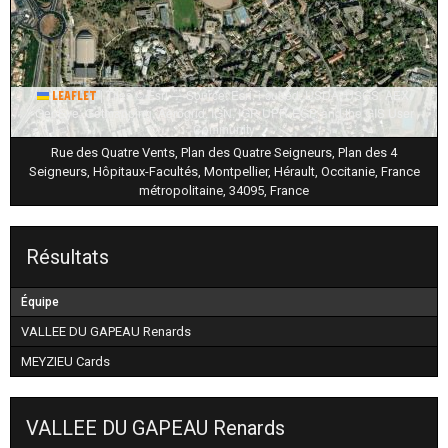
|
Tiles © Esri — Source: Esri, i-cubed, USDA, USGS, AEX,
Leaflet
GeoEye, Getmapping, Aerogrid, IGN, IGP, UPR-EGP, and the GIS User
Community
Rue des Quatre Vents, Plan des Quatre Seigneurs, Plan des 4
Seigneurs, Hôpitaux-Facultés, Montpellier, Hérault, Occitanie, France
métropolitaine, 34095, France
Résultats
Équipe
VALLEE DU GAPEAU Renards
MEYZIEU Cards
VALLEE DU GAPEAU Renards