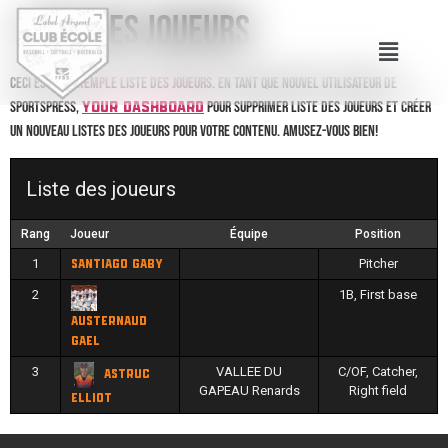
Liste des joueurs
Ceci est un exemple Liste des joueurs. En tant que nouvel utilisateur de
SportsPress,
pour supprimer Liste des joueurs et créer
your dashboard
un nouveau Listes des joueurs pour votre contenu. Amusez-vous bien!
Liste des joueurs
Rang
Joueur
Équipe
Position
1
Pitcher
SANTIAGO Gaby
2
1B, First base
AUSTERNAUD
Gael
3
VALLEE DU
C/OF, Catcher,
ASTRUC
GAPEAU Renards
Right field
Elliot