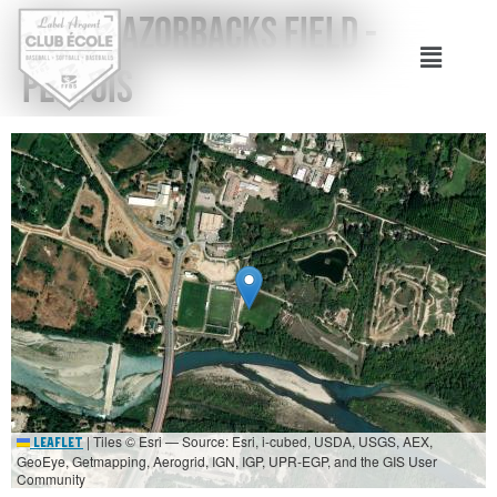
Lieu :
Razorbacks field -
Pertuis
|
Tiles © Esri — Source: Esri, i-cubed, USDA, USGS, AEX,
Leaflet
GeoEye, Getmapping, Aerogrid, IGN, IGP, UPR-EGP, and the GIS User
Community