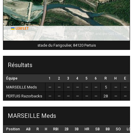
|
Tiles © Esri — Source: Esri, i-cubed, USDA, USGS, AEX,
Leaflet
GeoEye, Getmapping, Aerogrid, IGN, IGP, UPR-EGP, and the GIS User
Community
stade du Farigoulier, 84120 Pertuis
Résultats
Équipe
1
2
3
4
5
6
R
H
E
MARSEILLE Meds
—
—
—
—
—
—
5
—
—
PERTUIS Razorbacks
—
—
—
—
—
—
28
—
—
MARSEILLE Meds
Position
AB
R
H
RBI
2B
3B
HR
SB
BB
SO
LO