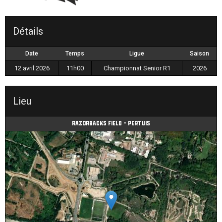
Détails
Date
Temps
Ligue
Saison
12 avril 2026
11h00
Championnat Senior R1
2026
Lieu
Razorbacks field - Pertuis