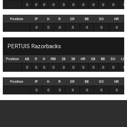
0
0
0
0
0
0
0
0
0
0
0
Position
IP
H
R
ER
BB
SO
HR
0
0
0
0
0
0
0
PERTUIS Razorbacks
Position
AB
R
H
RBI
2B
3B
HR
SB
BB
SO
LO
0
0
0
0
0
0
0
0
0
0
0
Position
IP
H
R
ER
BB
SO
HR
0
0
0
0
0
0
0