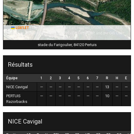
|
Tiles © Esri — Source: Esri, i-cubed, USDA, USGS, AEX,
Leaflet
GeoEye, Getmapping, Aerogrid, IGN, IGP, UPR-EGP, and the GIS User
Community
stade du Farigoulier, 84120 Pertuis
Résultats
Équipe
1
2
3
4
5
6
7
R
H
E
NICE Cavigal
—
—
—
—
—
—
—
13
—
—
PERTUIS
—
—
—
—
—
—
—
10
—
—
Razorbacks
NICE Cavigal