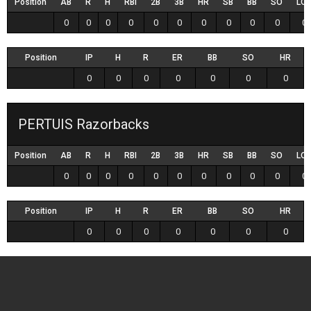
Position
AB
R
H
RBI
2B
3B
HR
SB
BB
SO
LO
0
0
0
0
0
0
0
0
0
0
0
Position
IP
H
R
ER
BB
SO
HR
0
0
0
0
0
0
0
PERTUIS Razorbacks
Position
AB
R
H
RBI
2B
3B
HR
SB
BB
SO
LO
0
0
0
0
0
0
0
0
0
0
0
Position
IP
H
R
ER
BB
SO
HR
0
0
0
0
0
0
0