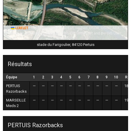
|
Tiles © Esri — Source: Esri, i-cubed, USDA, USGS, AEX,
Leaflet
GeoEye, Getmapping, Aerogrid, IGN, IGP, UPR-EGP, and the GIS User
Community
stade du Farigoulier, 84120 Pertuis
Résultats
Équipe
1
2
3
4
5
6
7
8
9
10
R
PERTUIS
—
—
—
—
—
—
—
—
—
—
18
Razorbacks
MARSEILLE
—
—
—
—
—
—
—
—
—
—
19
Meds 2
PERTUIS Razorbacks