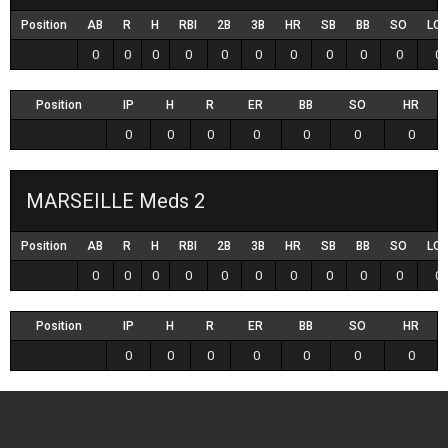
Position
AB
R
H
RBI
2B
3B
HR
SB
BB
SO
LO
0
0
0
0
0
0
0
0
0
0
0
Position
IP
H
R
ER
BB
SO
HR
0
0
0
0
0
0
0
MARSEILLE Meds 2
Position
AB
R
H
RBI
2B
3B
HR
SB
BB
SO
LO
0
0
0
0
0
0
0
0
0
0
0
Position
IP
H
R
ER
BB
SO
HR
0
0
0
0
0
0
0