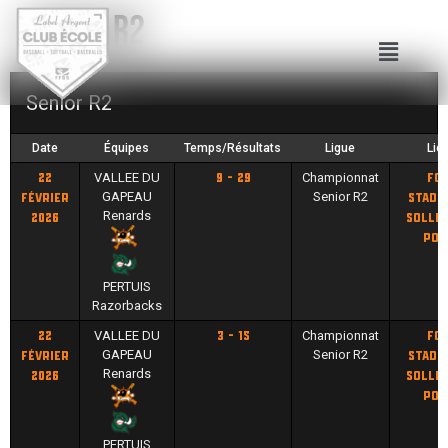
Senior R2
Senior R2
Date
Équipes
Temps/Résultats
Ligue
Lie
VALLEE DU
Championnat
22
9 - 29
Fo
GAPEAU
Senior R2
février
Stadi
Renards
2026
Solliè
Pon
PERTUIS
Razorbacks
VALLEE DU
Championnat
22
3 - 15
Fo
GAPEAU
Senior R2
février
Stadi
Renards
2026
Solliè
Pon
PERTUIS