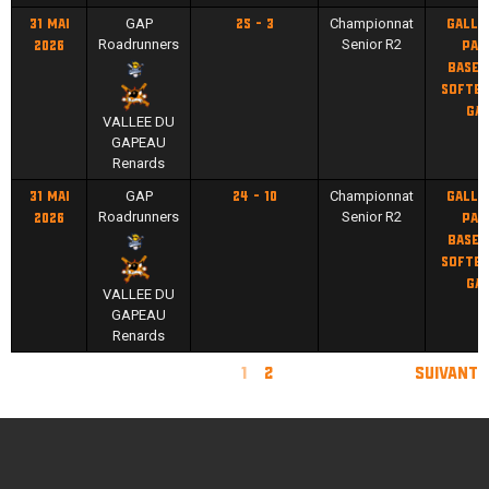
GAP
Championnat
31 mai
25 - 3
Galle
Roadrunners
Senior R2
2026
par
baseb
softba
Ga
VALLEE DU
GAPEAU
Renards
GAP
Championnat
31 mai
24 - 10
Galle
Roadrunners
Senior R2
2026
par
baseb
softba
Ga
VALLEE DU
GAPEAU
Renards
1
2
Suivant