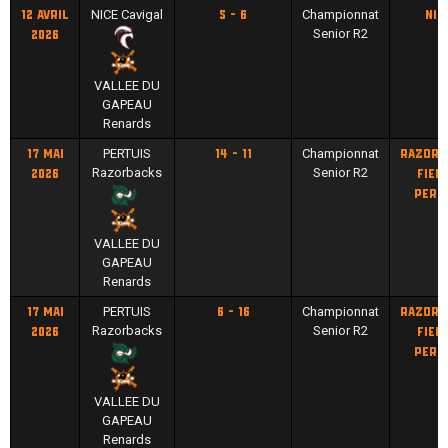
NICE Cavigal
Championnat
12 avril
5 - 6
Nic
Senior R2
2026
VALLEE DU
GAPEAU
Renards
PERTUIS
Championnat
17 mai
14 - 11
Razorb
Razorbacks
Senior R2
2026
field
Pert
VALLEE DU
GAPEAU
Renards
PERTUIS
Championnat
17 mai
6 - 16
Razorb
Razorbacks
Senior R2
2026
field
Pert
VALLEE DU
GAPEAU
Renards