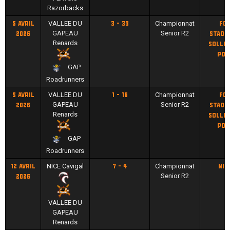
Razorbacks
VALLEE DU
Championnat
5 avril
3 - 33
Fo
GAPEAU
Senior R2
2026
Stadi
Renards
Solliè
Pon
GAP
Roadrunners
VALLEE DU
Championnat
5 avril
1 - 16
Fo
GAPEAU
Senior R2
2026
Stadi
Renards
Solliè
Pon
GAP
Roadrunners
NICE Cavigal
Championnat
12 avril
7 - 4
Nic
Senior R2
2026
VALLEE DU
GAPEAU
Renards